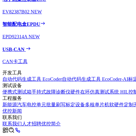
EV82387B02
NEW
智能配电盒EPDU
EPD92314A
NEW
USB-CAN
CAN卡工具
开发工具
自动代码生成工具 EcoCoder
自动代码生成工具 EcoCoder-AI
标定
测试设备
便携式测试箱
手持式故障诊断仪
硬件在环仿真测试系统 HIL
控
工程服务
新能源汽车电控单元批量刷写标定设备
多核单片机软硬件定制
优控新闻
联系我们
联系我们
人才招聘
优控简介