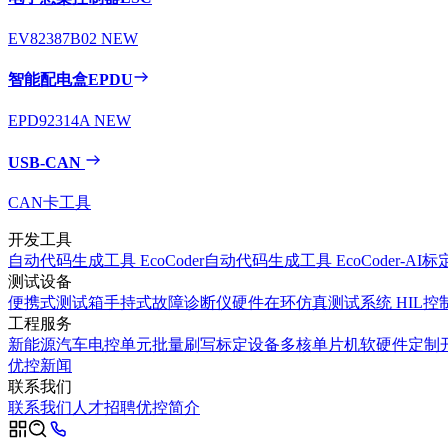
EV82387B02
NEW
智能配电盒EPDU
EPD92314A
NEW
USB-CAN
CAN卡工具
开发工具
自动代码生成工具 EcoCoder
自动代码生成工具 EcoCoder-AI
标定
测试设备
便携式测试箱
手持式故障诊断仪
硬件在环仿真测试系统 HIL
控
工程服务
新能源汽车电控单元批量刷写标定设备
多核单片机软硬件定制
优控新闻
联系我们
联系我们
人才招聘
优控简介