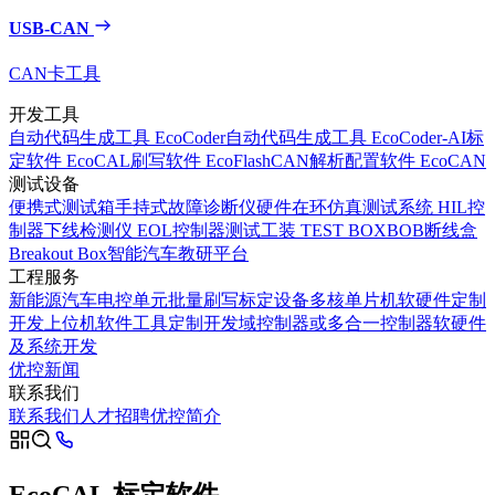
USB-CAN
CAN卡工具
开发工具
自动代码生成工具 EcoCoder
自动代码生成工具 EcoCoder-AI
标
定软件 EcoCAL
刷写软件 EcoFlash
CAN解析配置软件 EcoCAN
测试设备
便携式测试箱
手持式故障诊断仪
硬件在环仿真测试系统 HIL
控
制器下线检测仪 EOL
控制器测试工装 TEST BOX
BOB断线盒
Breakout Box
智能汽车教研平台
工程服务
新能源汽车电控单元批量刷写标定设备
多核单片机软硬件定制
开发
上位机软件工具定制开发
域控制器或多合一控制器软硬件
及系统开发
优控新闻
联系我们
联系我们
人才招聘
优控简介
EcoCAL 标定软件